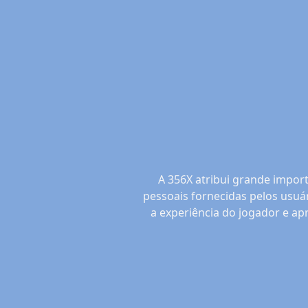
A 356X atribui grande impor
pessoais fornecidas pelos usuár
a experiência do jogador e ap